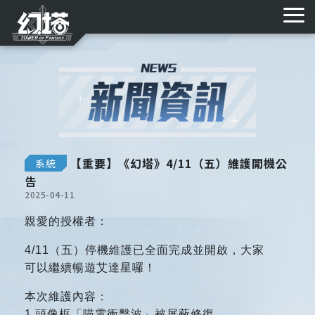
遊戲特色
新聞資訊
MMD素材庫
艾達資料庫
儲值購點
購點教學
常見FAQ
【重要】《幻塔》4/11（五）維護開機公
系統
告
2025-04-11
親愛的授權者：
4/11
（五）停機維護已全面完成並開啟，大家
可以繼續暢遊艾達星囉！
本次維護內容：
1.頭像框「喵電衝擊波」被屏蔽修復