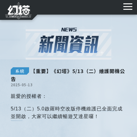
遊戲特色
新聞資訊
MMD素材庫
艾達資料庫
儲值購點
購點教學
常見FAQ
【重要】《幻塔》5/13（二）維護開機公
系統
告
2025-05-13
親愛的授權者：
5/13
（二）5.0啟羅時空改版停機維護
已全面完成
並開啟，大家可以繼續暢遊艾達星囉！