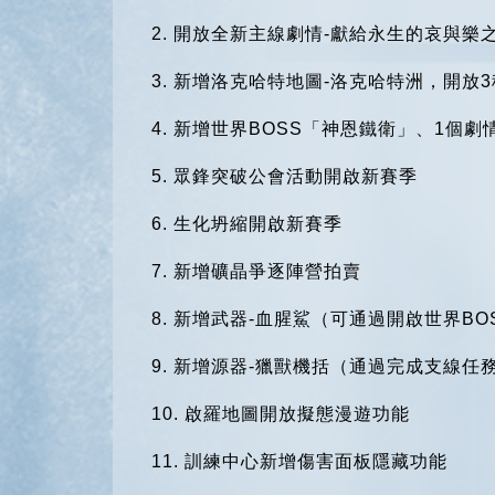
2.
開放全新主線劇情-獻給永生的哀與樂
3.
新增洛克哈特地圖-洛克哈特洲，開放3
4.
新增世界BOSS「神恩鐵衛」、1個劇
5.
眾鋒突破公會活動開啟新賽季
6.
生化坍縮開啟新賽季
7.
新增礦晶爭逐陣營拍賣
8.
新增武器-血腥鯊（可通過開啟世界BO
9.
新增源器-獵獸機括（通過完成支線任
10.
啟羅地圖開放擬態漫遊功能
11.
訓練中心新增傷害面板隱藏功能