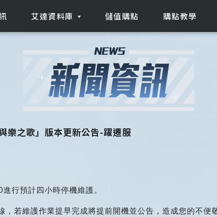
訊
艾達資料庫
儲值購點
購點教學
角色情報
遊戲特色
MMD素材庫
哀與樂之歌」版本更新公告-躍遷服
2:00進行預計四小時停機維護。
線，若維護作業提早完成將提前開機並公告，造成您的不便