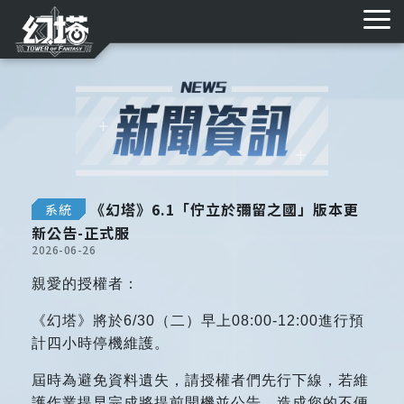
遊戲特色
新聞資訊
MMD素材庫
艾達資料庫
儲值購點
購點教學
常見FAQ
《幻塔》6.1「佇立於彌留之國」版本更
系統
新公告-正式服
2026-06-26
親愛的授權者：
《幻塔》將於6/30（二）早上08:00-12:00進行預
計四小時停機維護。
屆時為避免資料遺失，請授權者們先行下線，若維
護作業提早完成將提前開機並公告，造成您的不便