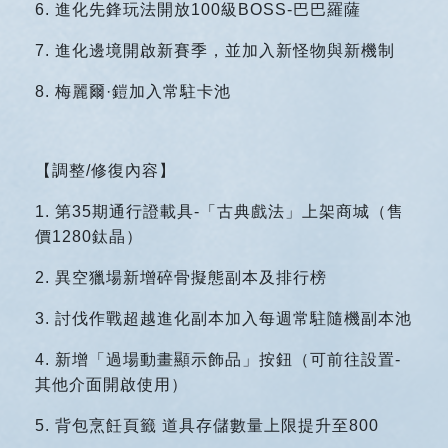
6.
進化先鋒玩法開放100級BOSS-巴巴羅薩
7.
進化邊境開啟新賽季，並加入新怪物與新機制
8.
梅麗爾·鎧加入常駐卡池
【調整/修復內容】
1.
第35期通行證載具-「古典戲法」上架商城（售
價1280鈦晶）
2.
異空獵場新增碎骨擬態副本及排行榜
3.
討伐作戰超越進化副本加入每週常駐隨機副本池
4.
新增「過場動畫顯示飾品」按鈕（可前往設置-
其他介面開啟使用）
5.
背包烹飪頁籤 道具存儲數量上限提升至800