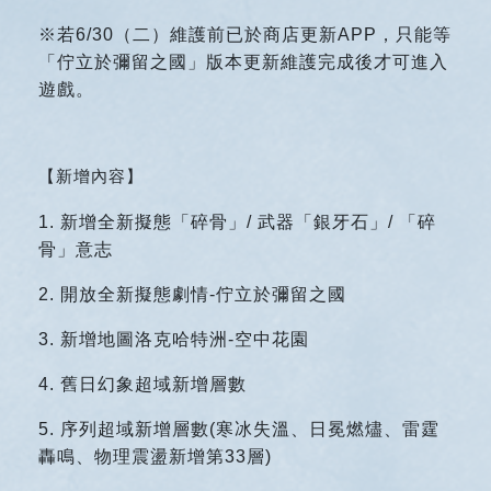
※若6/30（二）維護前已於商店更新APP，只能等
「佇立於彌留之國」版本更新維護完成後才可進入
遊戲。
【新增內容】
1.
新增全新擬態「碎骨」/ 武器「銀牙石」/ 「碎
骨」意志
2.
開放全新擬態劇情-佇立於彌留之國
3.
新增地圖洛克哈特洲-空中花園
4.
舊日幻象超域新增層數
5.
序列超域新增層數(寒冰失溫、日冕燃燼、雷霆
轟鳴、物理震盪新增第33層)